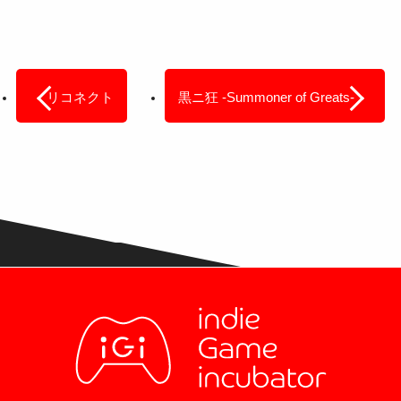
リコネクト
黒ニ狂 -Summoner of Greats-