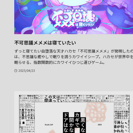
不可思議メメメは寝ていたい
ずっと寝てたい自堕落な天才ハカセ「不可思議メメメ」が発明した
は、不思議な癒やしで眠りを誘うカワイイシープ。ハカセが世界中
眠らせる、指数関数的にカワイイひつじ運びゲーム。
2025/04/23