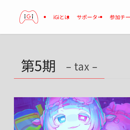
iGiとは
サポーター
参加チ
第5期
– tax –