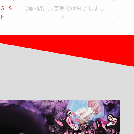
GLIS
【第6期】応募受付は終了しまし
た
H