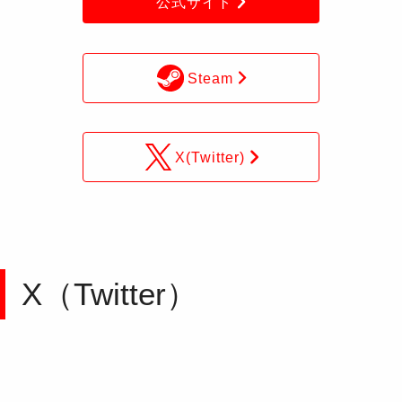
公式サイト
Steam
X(Twitter)
X（Twitter）